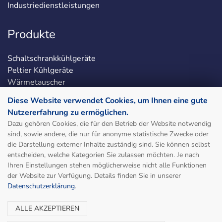
Industriedienstleistungen
Produkte
Schaltschrankkühlgeräte
Peltier Kühlgeräte
Wärmetauscher
Chiller / Flüssigkeitskühlung
Diese Website verwendet Cookies, um Ihnen eine gute
Schaltschrankheizungen
Nutzererfahrung zu ermöglichen.
Schaltschrankzubehör
Dazu gehören Cookies, die für den Betrieb der Website notwendig
LED-Schaltschrankleuchten
sind, sowie andere, die nur für anonyme statistische Zwecke oder
die Darstellung externer Inhalte zuständig sind. Sie können selbst
entscheiden, welche Kategorien Sie zulassen möchten. Je nach
Social & Legal
Ihren Einstellungen stehen möglicherweise nicht alle Funktionen
der Website zur Verfügung. Details finden Sie in unserer
Seitenübersicht
Datenschutzerklärung
.
Impressum
Allgemeine Geschäftsbedingungen
ALLE AKZEPTIEREN
Datenschutzrichtlinien