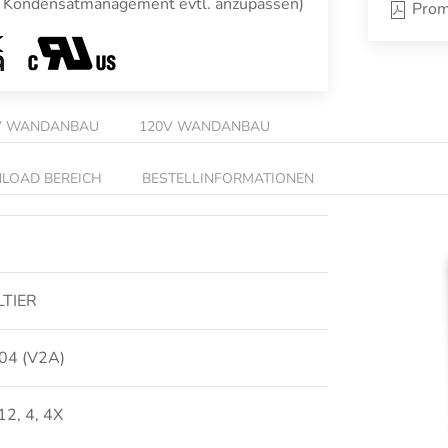
das Kondensatmanagement evtl. anzupassen)
Prom
V WANDANBAU
120V WANDANBAU
LOAD BEREICH
BESTELLINFORMATIONEN
LTIER
304 (V2A)
12, 4, 4X