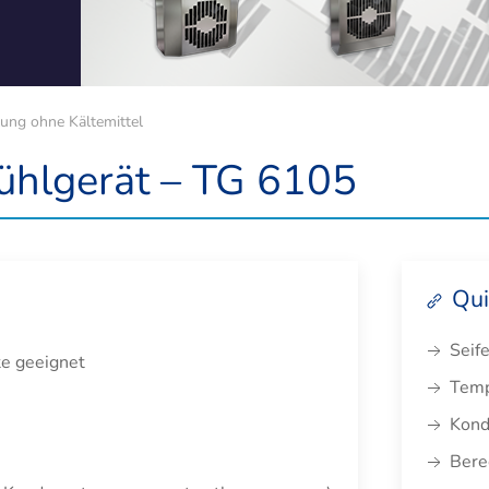
ng ohne Kältemittel
ühlgerät – TG 6105
Qui
Seife
te geeignet
Temp
Konde
Bere