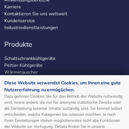
Anwendungsbereiche
Karriere
Kontaktieren Sie uns weltweit
Kundenservice
Industriedienstleistungen
Produkte
Schaltschrankkühlgeräte
Peltier Kühlgeräte
Wärmetauscher
Chiller / Flüssigkeitskühlung
Diese Website verwendet Cookies, um Ihnen eine gute
Schaltschrankheizungen
Nutzererfahrung zu ermöglichen.
Schaltschrankzubehör
Dazu gehören Cookies, die für den Betrieb der Website notwendig
LED-Schaltschrankleuchten
sind, sowie andere, die nur für anonyme statistische Zwecke oder
die Darstellung externer Inhalte zuständig sind. Sie können selbst
entscheiden, welche Kategorien Sie zulassen möchten. Je nach
Social & Legal
Ihren Einstellungen stehen möglicherweise nicht alle Funktionen
der Website zur Verfügung. Details finden Sie in unserer